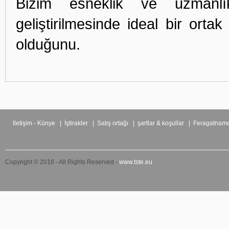
Bizim esneklik ve uzmanlı
geliştirilmesinde ideal bir orta
olduğunu.
İletişim - Künye
|
İştirakler
|
Satış ortağı
|
şartlar & koşullar
|
Feragatnam
Copyright © 2016 - All Rights Reserved -
www.tste.eu