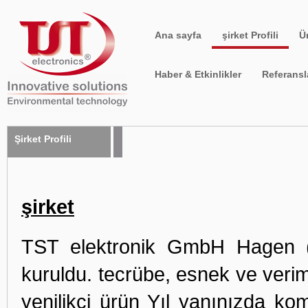
Ana sayfa
şirket Profili
Ü
Haber & Etkinlikler
Referansl
Şirket Profili
şirket
TST elektronik GmbH Hagen (
kuruldu. tecrübe, esnek ve verim
yenilikçi ürün Yıl yanınızda ko