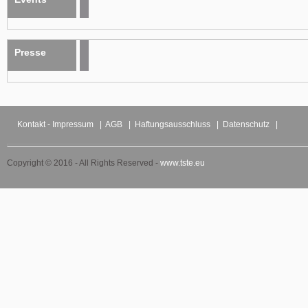
Presse
Kontakt - Impressum
|
AGB
|
Haftungsausschluss
|
Datenschutz
|
Copyright © 2016 - All Rights Reserved -
www.tste.eu